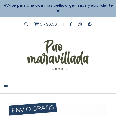
🌠Arte para una vida más bella, organizada y abundante
🌟
0
-
$0,00