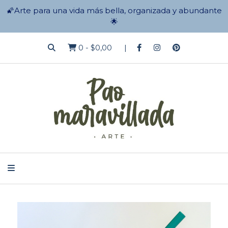
🌠Arte para una vida más bella, organizada y abundante
🌟
0
-
$0,00